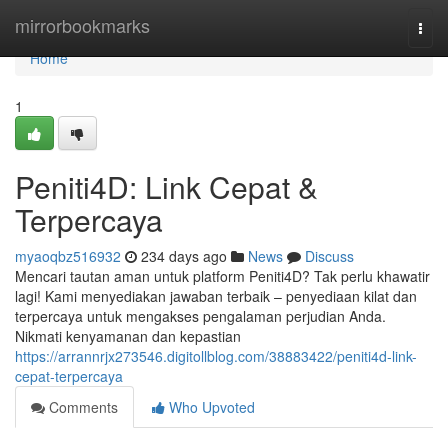
Home
mirrorbookmarks
Togg
navi
Home
1
Peniti4D: Link Cepat &
Terpercaya
myaoqbz516932
234 days ago
News
Discuss
Mencari tautan aman untuk platform Peniti4D? Tak perlu khawatir
lagi! Kami menyediakan jawaban terbaik – penyediaan kilat dan
terpercaya untuk mengakses pengalaman perjudian Anda.
Nikmati kenyamanan dan kepastian
https://arrannrjx273546.digitollblog.com/38883422/peniti4d-link-
cepat-terpercaya
Comments
Who Upvoted