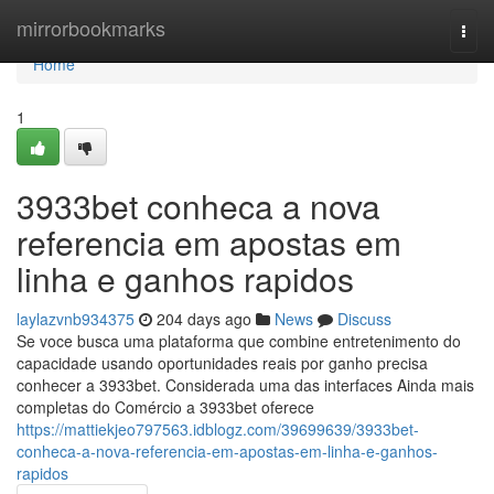
Home
mirrorbookmarks
Togg
navi
Home
1
3933bet conheca a nova
referencia em apostas em
linha e ganhos rapidos
laylazvnb934375
204 days ago
News
Discuss
Se voce busca uma plataforma que combine entretenimento do
capacidade usando oportunidades reais por ganho precisa
conhecer a 3933bet. Considerada uma das interfaces Ainda mais
completas do Comércio a 3933bet oferece
https://mattiekjeo797563.idblogz.com/39699639/3933bet-
conheca-a-nova-referencia-em-apostas-em-linha-e-ganhos-
rapidos