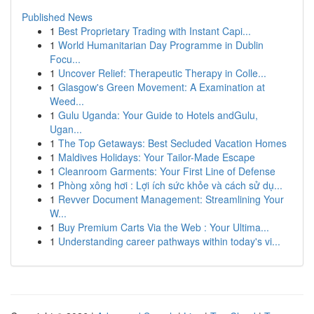
Published News
1
Best Proprietary Trading with Instant Capi...
1
World Humanitarian Day Programme in Dublin
Focu...
1
Uncover Relief: Therapeutic Therapy in Colle...
1
Glasgow's Green Movement: A Examination at
Weed...
1
Gulu Uganda: Your Guide to Hotels andGulu,
Ugan...
1
The Top Getaways: Best Secluded Vacation Homes
1
Maldives Holidays: Your Tailor-Made Escape
1
Cleanroom Garments: Your First Line of Defense
1
Phòng xông hơi : Lợi ích sức khỏe và cách sử dụ...
1
Revver Document Management: Streamlining Your
W...
1
Buy Premium Carts Via the Web : Your Ultima...
1
Understanding career pathways within today's vi...