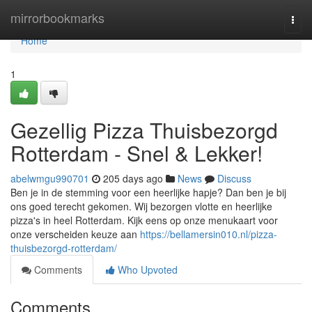
Home
mirrorbookmarks
Togg
navi
Home
1
Gezellig Pizza Thuisbezorgd
Rotterdam - Snel & Lekker!
abelwmgu990701
205 days ago
News
Discuss
Ben je in de stemming voor een heerlijke hapje? Dan ben je bij
ons goed terecht gekomen. Wij bezorgen vlotte en heerlijke
pizza's in heel Rotterdam. Kijk eens op onze menukaart voor
onze verscheiden keuze aan
https://bellamersin010.nl/pizza-
thuisbezorgd-rotterdam/
Comments
Who Upvoted
Comments