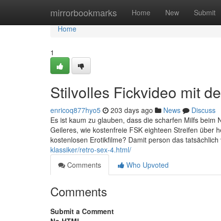
Home
mirrorbookmarks
Home
New
Submit
Home
1
Stilvolles Fickvideo mit de
enricoq877hyo5
203 days ago
News
Discuss
Es ist kaum zu glauben, dass die scharfen Milfs beim N
Geileres, wie kostenfreie FSK eighteen Streifen übe
kostenlosen Erotikfilme? Damit person das tatsächlich 
klassiker/retro-sex-4.html/
Comments
Who Upvoted
Comments
Submit a Comment