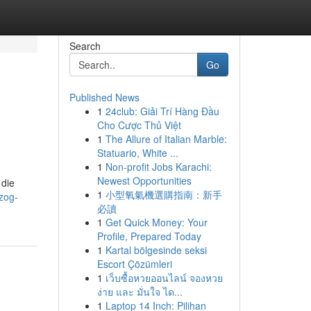
Search
Go
Published News
1
24club: Giải Trí Hàng Đầu
Cho Cược Thủ Việt
1
The Allure of Italian Marble:
Statuario, White ...
1
Non-profit Jobs Karachi:
Newest Opportunities
 die
1
小型氧氣機選購指南：新手
rzog-
必讀
1
Get Quick Money: Your
Profile, Prepared Today
1
Kartal bölgesinde seksi
Escort Çözümleri
1
เว็บซื้อหวยออนไลน์ จองหวย
ง่าย และ มั่นใจ ได...
1
Laptop 14 Inch: Pilihan