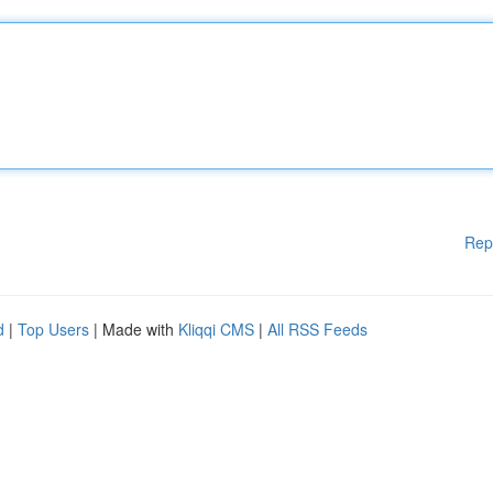
Rep
d
|
Top Users
| Made with
Kliqqi CMS
|
All RSS Feeds