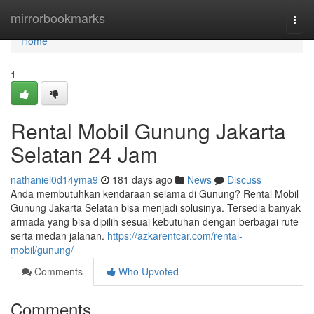
Home
mirrorbookmarks
Togg
navi
Home
1
Rental Mobil Gunung Jakarta
Selatan 24 Jam
nathaniel0d14yma9
181 days ago
News
Discuss
Anda membutuhkan kendaraan selama di Gunung? Rental Mobil
Gunung Jakarta Selatan bisa menjadi solusinya. Tersedia banyak
armada yang bisa dipilih sesuai kebutuhan dengan berbagai rute
serta medan jalanan.
https://azkarentcar.com/rental-
mobil/gunung/
Comments
Who Upvoted
Comments