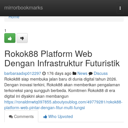
Home
mirrorbookmarks
Togg
navi
Home
1
Rokok88 Platform Web
Dengan Infrastruktur Futuristik
barbaraadxp012297
176 days ago
News
Discuss
Rokok88 siap membuka jalan baru di dunia digital tahun 2026.
Dengan inovasi terkini, Rokok88 akan memberikan pengalaman
terkoneksi yang sungguh berbeda. Komitmen Rokok88 di era
digital ini diyakini akan membangun
https://ronaldmwtq097855.aboutyoublog.com/49779281/rokok88-
platform-web-pintar-dengan-fitur-multi-fungsi
Comments
Who Upvoted