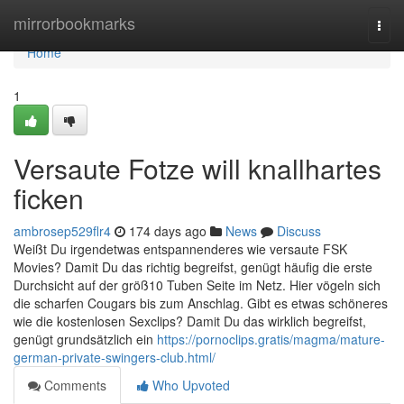
Home
mirrorbookmarks
Togg
navi
Home
1
Versaute Fotze will knallhartes
ficken
ambrosep529flr4
174 days ago
News
Discuss
Weißt Du irgendetwas entspannenderes wie versaute FSK
Movies? Damit Du das richtig begreifst, genügt häufig die erste
Durchsicht auf der größ10 Tuben Seite im Netz. Hier vögeln sich
die scharfen Cougars bis zum Anschlag. Gibt es etwas schöneres
wie die kostenlosen Sexclips? Damit Du das wirklich begreifst,
genügt grundsätzlich ein
https://pornoclips.gratis/magma/mature-
german-private-swingers-club.html/
Comments
Who Upvoted