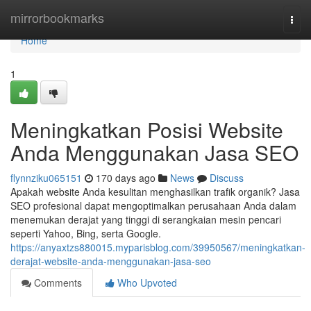
Home
mirrorbookmarks
Togg
navi
Home
1
Meningkatkan Posisi Website
Anda Menggunakan Jasa SEO
flynnziku065151
170 days ago
News
Discuss
Apakah website Anda kesulitan menghasilkan trafik organik? Jasa
SEO profesional dapat mengoptimalkan perusahaan Anda dalam
menemukan derajat yang tinggi di serangkaian mesin pencari
seperti Yahoo, Bing, serta Google.
https://anyaxtzs880015.myparisblog.com/39950567/meningkatkan-
derajat-website-anda-menggunakan-jasa-seo
Comments
Who Upvoted