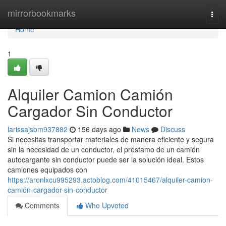
Home
mirrorbookmarks
Togg
navi
Home
1
Alquiler Camion Camión
Cargador Sin Conductor
larissajsbm937882
156 days ago
News
Discuss
Si necesitas transportar materiales de manera eficiente y segura
sin la necesidad de un conductor, el préstamo de un camión
autocargante sin conductor puede ser la solución ideal. Estos
camiones equipados con
https://aronlxcu995293.actoblog.com/41015467/alquiler-camion-
camión-cargador-sin-conductor
Comments
Who Upvoted