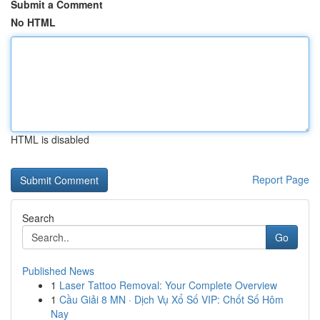
Submit a Comment
No HTML
HTML is disabled
Report Page
Search
Go
Published News
1
Laser Tattoo Removal: Your Complete Overview
1
Cầu Giải 8 MN · Dịch Vụ Xổ Số VIP: Chốt Số Hôm
Nay