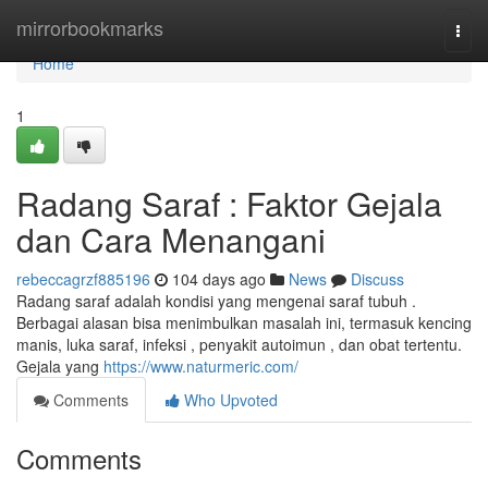
Home
mirrorbookmarks
Togg
navi
Home
1
Radang Saraf : Faktor Gejala
dan Cara Menangani
rebeccagrzf885196
104 days ago
News
Discuss
Radang saraf adalah kondisi yang mengenai saraf tubuh .
Berbagai alasan bisa menimbulkan masalah ini, termasuk kencing
manis, luka saraf, infeksi , penyakit autoimun , dan obat tertentu.
Gejala yang
https://www.naturmeric.com/
Comments
Who Upvoted
Comments