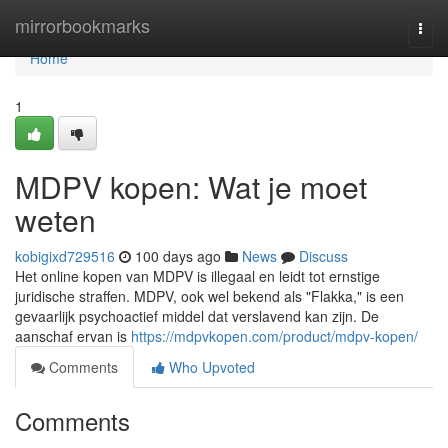
Home
mirrorbookmarks
Togg
navi
Home
1
MDPV kopen: Wat je moet
weten
kobigixd729516
100 days ago
News
Discuss
Het online kopen van MDPV is illegaal en leidt tot ernstige
juridische straffen. MDPV, ook wel bekend als "Flakka," is een
gevaarlijk psychoactief middel dat verslavend kan zijn. De
aanschaf ervan is
https://mdpvkopen.com/product/mdpv-kopen/
Comments
Who Upvoted
Comments