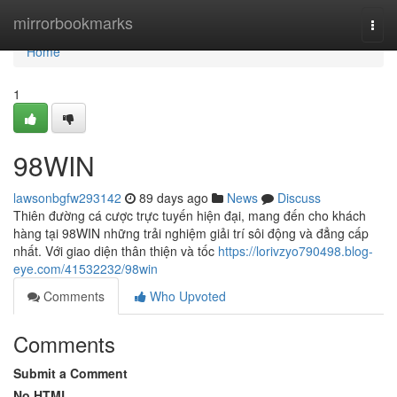
Home
mirrorbookmarks
Togg
navi
Home
1
98WIN
lawsonbgfw293142
89 days ago
News
Discuss
Thiên đường cá cược trực tuyến hiện đại, mang đến cho khách
hàng tại 98WIN những trải nghiệm giải trí sôi động và đẳng cấp
nhất. Với giao diện thân thiện và tốc
https://lorivzyo790498.blog-
eye.com/41532232/98win
Comments
Who Upvoted
Comments
Submit a Comment
No HTML