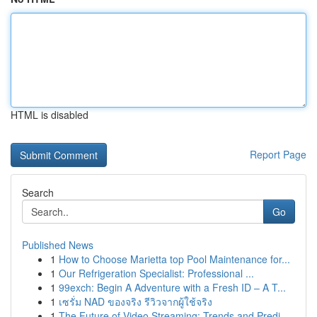
HTML is disabled
Report Page
Search
Go
Published News
1
How to Choose Marietta top Pool Maintenance for...
1
Our Refrigeration Specialist: Professional ...
1
99exch: Begin A Adventure with a Fresh ID – A T...
1
เซรั่ม NAD ของจริง รีวิวจากผู้ใช้จริง
1
The Future of Video Streaming: Trends and Predi...