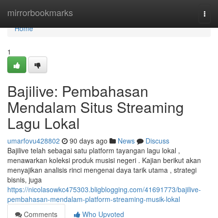
Home
mirrorbookmarks
Togg
navi
Home
1
Bajilive: Pembahasan
Mendalam Situs Streaming
Lagu Lokal
umarfovu428802
90 days ago
News
Discuss
Bajilive telah sebagai satu platform tayangan lagu lokal ,
menawarkan koleksi produk musisi negeri . Kajian berikut akan
menyajikan analisis rinci mengenai daya tarik utama , strategi
bisnis, juga
https://nicolasowkc475303.bligblogging.com/41691773/bajilive-
pembahasan-mendalam-platform-streaming-musik-lokal
Comments
Who Upvoted