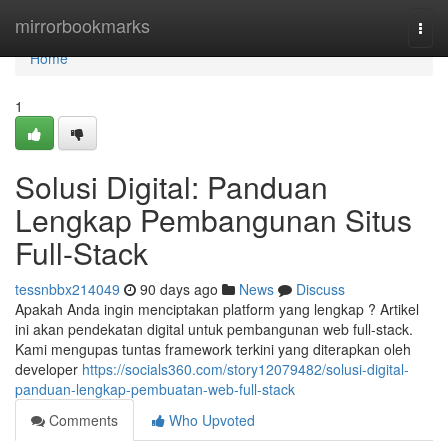
Home
mirrorbookmarks
Togg
navi
Home
1
Solusi Digital: Panduan
Lengkap Pembangunan Situs
Full-Stack
tessnbbx214049
90 days ago
News
Discuss
Apakah Anda ingin menciptakan platform yang lengkap ? Artikel
ini akan pendekatan digital untuk pembangunan web full-stack.
Kami mengupas tuntas framework terkini yang diterapkan oleh
developer
https://socials360.com/story12079482/solusi-digital-
panduan-lengkap-pembuatan-web-full-stack
Comments
Who Upvoted