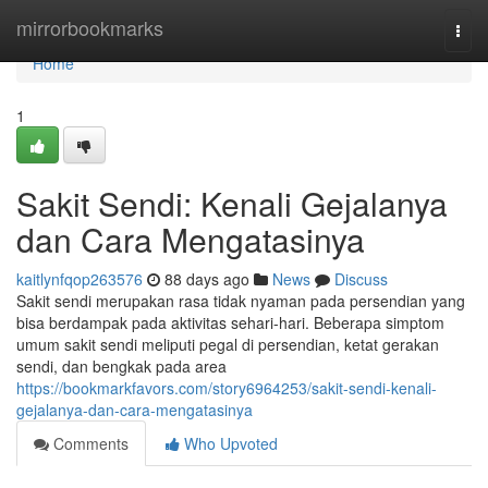
Home
mirrorbookmarks
Togg
navi
Home
1
Sakit Sendi: Kenali Gejalanya
dan Cara Mengatasinya
kaitlynfqop263576
88 days ago
News
Discuss
Sakit sendi merupakan rasa tidak nyaman pada persendian yang
bisa berdampak pada aktivitas sehari-hari. Beberapa simptom
umum sakit sendi meliputi pegal di persendian, ketat gerakan
sendi, dan bengkak pada area
https://bookmarkfavors.com/story6964253/sakit-sendi-kenali-
gejalanya-dan-cara-mengatasinya
Comments
Who Upvoted