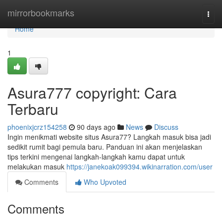
Home
mirrorbookmarks
Togg
navi
Home
1
Asura777 copyright: Cara
Terbaru
phoenixjcrz154258
90 days ago
News
Discuss
Ingin menikmati website situs Asura77? Langkah masuk bisa jadi
sedikit rumit bagi pemula baru. Panduan ini akan menjelaskan
tips terkini mengenai langkah-langkah kamu dapat untuk
melakukan masuk
https://janekoak099394.wikinarration.com/user
Comments
Who Upvoted
Comments