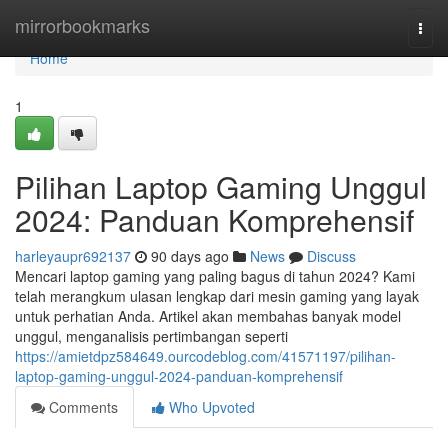
Home
mirrorbookmarks
Togg
navi
Home
1
Pilihan Laptop Gaming Unggul
2024: Panduan Komprehensif
harleyaupr692137
90 days ago
News
Discuss
Mencari laptop gaming yang paling bagus di tahun 2024? Kami
telah merangkum ulasan lengkap dari mesin gaming yang layak
untuk perhatian Anda. Artikel akan membahas banyak model
unggul, menganalisis pertimbangan seperti
https://amietdpz584649.ourcodeblog.com/41571197/pilihan-
laptop-gaming-unggul-2024-panduan-komprehensif
Comments
Who Upvoted