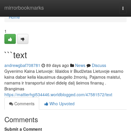
Home
mirrorbookmarks
Togg
navi
Home
1
```text
andrewgbaf708781
89 days ago
News
Discuss
Gyvenimo Kaina Lietuvoje: Išlaidos ir Biudžetas Lietuvoje esamo
kaina dabar kelia klausimus daugelio žmonių. Pajamos maistui,
namams ir transportui stovi didelę dalį šeimos finansų .
Brangimas
https://mattierhgi534446.worldblogged.com/47581572/text
Comments
Who Upvoted
Comments
Submit a Comment