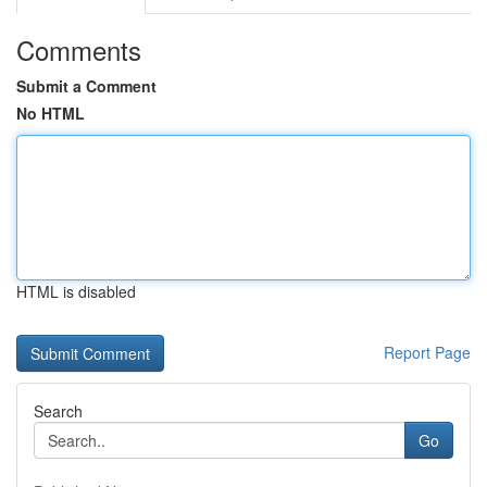
Comments
Submit a Comment
No HTML
HTML is disabled
Report Page
Search
Go