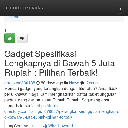
Home
mirrorbookmarks
Togg
navi
Home
1
Gadget Spesifikasi
Lengkapnya di Bawah 5 Juta
Rupiah : Pilihan Terbaik!
arunfzmo830188
88 days ago
News
Discuss
Mencari gadget yang terjangkau dengan fitur utuh? Anda tidak
perlu khawatir lagi! Kami menghadirkan daftar tablet unggulan
pada kurang dari lima juta Rupiah Rupiah. Segudang opsi
menarik tersedia,
https://tools-
directory.com/listings1079057/perangkat-keunggulan-lengkap-di-
di-bawah-5-juta-rupiah-pilihan-terbaik
Comments
Who Upvoted