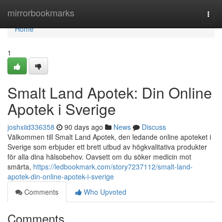
Home
mirrorbookmarks
Togg
navi
Home
1
Smalt Land Apotek: Din Online
Apotek i Sverige
joshxiid336358
90 days ago
News
Discuss
Välkommen till Smalt Land Apotek, den ledande online apoteket i
Sverige som erbjuder ett brett utbud av högkvalitativa produkter
för alla dina hälsobehov. Oavsett om du söker medicin mot
smärta,
https://ledbookmark.com/story7237112/smalt-land-
apotek-din-online-apotek-i-sverige
Comments
Who Upvoted
Comments