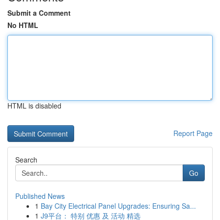
Submit a Comment
No HTML
HTML is disabled
Report Page
Search
Go
Published News
1
Bay City Electrical Panel Upgrades: Ensuring Sa...
1
J9平台： 特别 优惠 及 活动 精选