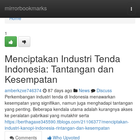
Home
mirrorbookmarks
Togg
navi
Home
1
Menciptakan Industri Tenda
Indonesia: Tantangan dan
Kesempatan
amberkzxe746374
87 days ago
News
Discuss
Perkembangan industri tenda di Indonesia menawarkan
kesempatan yang signifikan, namun juga menghadapi tantangan
yang penting. Beberapa kendala utama adalah kurangnya akses
ke peralatan pabrikasi yang mutakhir serta
https://berthagaxe345590.ttblogs.com/21106377/menciptakan-
industri-kanopi-indonesia-rintangan-dan-kesempatan
Comments
Who Upvoted