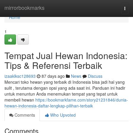
Home
mirrorbookmarks
Togg
navi
Home
1
Tempat Jual Hewan Indonesia:
Tips & Referensi Terbaik
izaaklksc128693
87 days ago
News
Discuss
Mencari toko hewan yang terbaik di Indonesia bisa jadi hal yang
sulit , terutama dengan opsi yang ada saat ini. Panduan ini hadir
untuk menuntun Anda menemukan tempat yang tepat untuk
membeli hewan
https://bookmarkfame.com/story21231846/dunia-
hewan-indonesia-daftar-lengkap-pilihan-terbaik
Comments
Who Upvoted
Comments