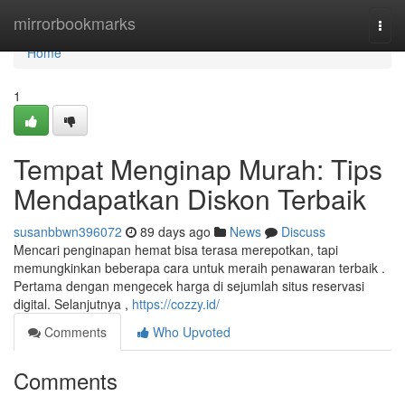
Home
mirrorbookmarks
Togg
navi
Home
1
Tempat Menginap Murah: Tips
Mendapatkan Diskon Terbaik
susanbbwn396072
89 days ago
News
Discuss
Mencari penginapan hemat bisa terasa merepotkan, tapi
memungkinkan beberapa cara untuk meraih penawaran terbaik .
Pertama dengan mengecek harga di sejumlah situs reservasi
digital. Selanjutnya ,
https://cozzy.id/
Comments
Who Upvoted
Comments