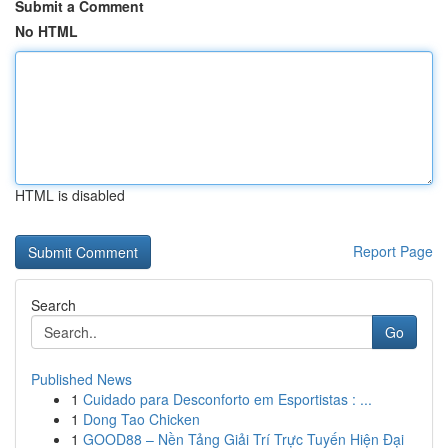
Submit a Comment
No HTML
HTML is disabled
Report Page
Search
Go
Published News
1
Cuidado para Desconforto em Esportistas : ...
1
Dong Tao Chicken
1
GOOD88 – Nền Tảng Giải Trí Trực Tuyến Hiện Đại