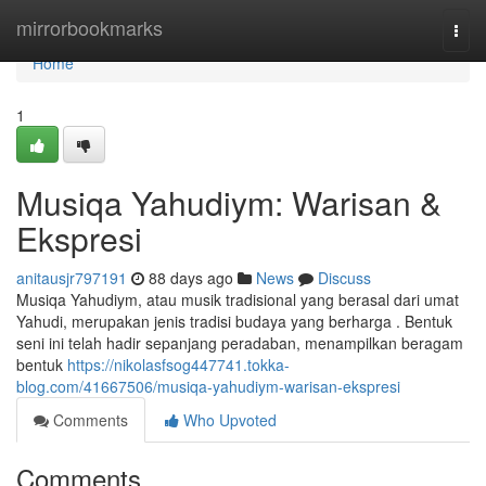
Home
mirrorbookmarks
Togg
navi
Home
1
Musiqa Yahudiym: Warisan &
Ekspresi
anitausjr797191
88 days ago
News
Discuss
Musiqa Yahudiym, atau musik tradisional yang berasal dari umat
Yahudi, merupakan jenis tradisi budaya yang berharga . Bentuk
seni ini telah hadir sepanjang peradaban, menampilkan beragam
bentuk
https://nikolasfsog447741.tokka-
blog.com/41667506/musiqa-yahudiym-warisan-ekspresi
Comments
Who Upvoted
Comments