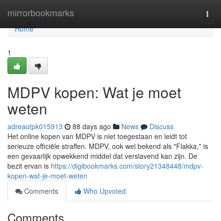
Home
mirrorbookmarks
Togg
navi
Home
1
MDPV kopen: Wat je moet
weten
adreaotpk015913
88 days ago
News
Discuss
Het online kopen van MDPV is niet toegestaan en leidt tot
serieuze officiële straffen. MDPV, ook wel bekend als "Flakka," is
een gevaarlijk opwekkend middel dat verslavend kan zijn. De
bezit ervan is
https://digibookmarks.com/story21348448/mdpv-
kopen-wat-je-moet-weten
Comments
Who Upvoted
Comments