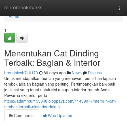
Home
mirrorbookmarks
Togg
navi
Home
1
Menentukan Cat Dinding
Terbaik: Bagian & Interior
brendaiesh710173
89 days ago
News
Discuss
Untuk mendapatkan hunian yang menawan, pemilihan lapisan
tembok adalah bagian yang penting. Pertimbangkan baik-baik
jenis cat yang tepat untuk sisi maupun interior rumah Anda.
Pewarna eksterior perlu
https://adamrcur153848.blogpayz.com/41439077/memilih-cat-
tembok-terbaik-eksterior-dalam
Comments
Who Upvoted