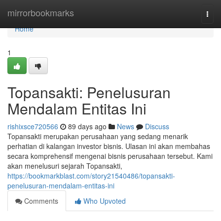
Home
mirrorbookmarks
Togg
navi
Home
1
Topansakti: Penelusuran
Mendalam Entitas Ini
rishixsce720566
89 days ago
News
Discuss
Topansakti merupakan perusahaan yang sedang menarik
perhatian di kalangan investor bisnis. Ulasan ini akan membahas
secara komprehensif mengenai bisnis perusahaan tersebut. Kami
akan menelusuri sejarah Topansakti,
https://bookmarkblast.com/story21540486/topansakti-
penelusuran-mendalam-entitas-ini
Comments
Who Upvoted