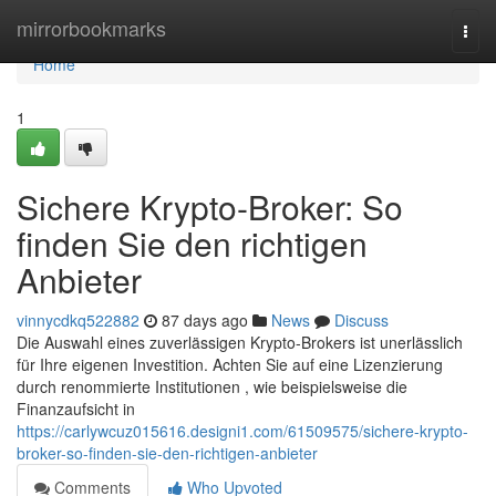
Home
mirrorbookmarks
Togg
navi
Home
1
Sichere Krypto-Broker: So
finden Sie den richtigen
Anbieter
vinnycdkq522882
87 days ago
News
Discuss
Die Auswahl eines zuverlässigen Krypto-Brokers ist unerlässlich
für Ihre eigenen Investition. Achten Sie auf eine Lizenzierung
durch renommierte Institutionen , wie beispielsweise die
Finanzaufsicht in
https://carlywcuz015616.designi1.com/61509575/sichere-krypto-
broker-so-finden-sie-den-richtigen-anbieter
Comments
Who Upvoted