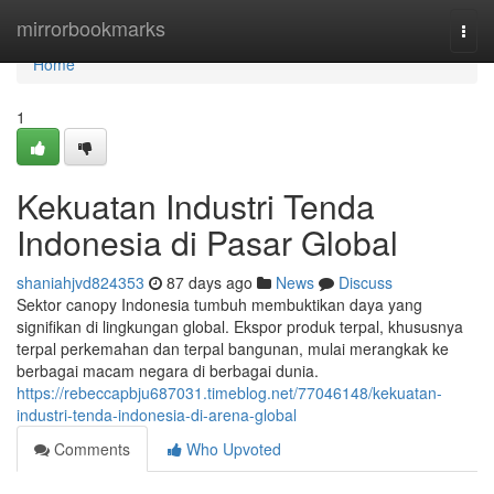
Home
mirrorbookmarks
Togg
navi
Home
1
Kekuatan Industri Tenda
Indonesia di Pasar Global
shaniahjvd824353
87 days ago
News
Discuss
Sektor canopy Indonesia tumbuh membuktikan daya yang
signifikan di lingkungan global. Ekspor produk terpal, khususnya
terpal perkemahan dan terpal bangunan, mulai merangkak ke
berbagai macam negara di berbagai dunia.
https://rebeccapbju687031.timeblog.net/77046148/kekuatan-
industri-tenda-indonesia-di-arena-global
Comments
Who Upvoted