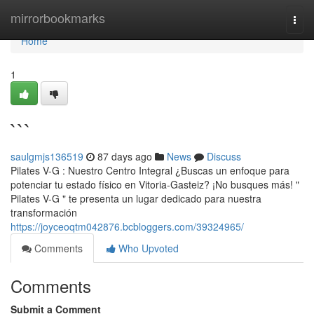
Home
mirrorbookmarks
Togg
navi
Home
1
```
saulgmjs136519
87 days ago
News
Discuss
Pilates V-G : Nuestro Centro Integral ¿Buscas un enfoque para
potenciar tu estado físico en Vitoria-Gasteiz? ¡No busques más! "
Pilates V-G " te presenta un lugar dedicado para nuestra
transformación
https://joyceoqtm042876.bcbloggers.com/39324965/
Comments
Who Upvoted
Comments
Submit a Comment