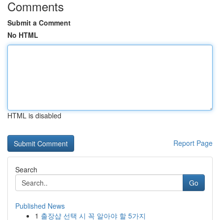
Comments
Submit a Comment
No HTML
HTML is disabled
Report Page
Search
Go
Published News
1
출장샵 선택 시 꼭 알아야 할 5가지