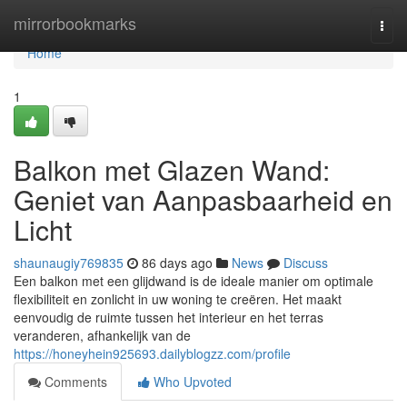
Home
mirrorbookmarks
Togg
navi
Home
1
Balkon met Glazen Wand:
Geniet van Aanpasbaarheid en
Licht
shaunaugiy769835
86 days ago
News
Discuss
Een balkon met een glijdwand is de ideale manier om optimale
flexibiliteit en zonlicht in uw woning te creëren. Het maakt
eenvoudig de ruimte tussen het interieur en het terras
veranderen, afhankelijk van de
https://honeyhein925693.dailyblogzz.com/profile
Comments
Who Upvoted