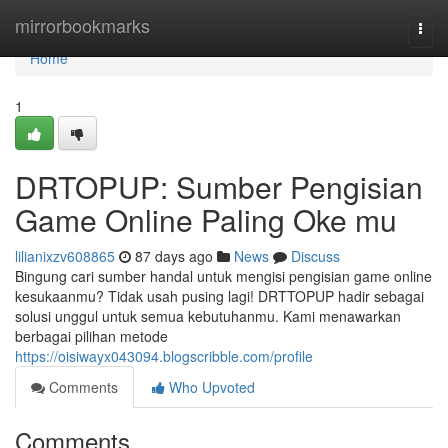
Home
mirrorbookmarks
Togg
navi
Home
1
DRTOPUP: Sumber Pengisian
Game Online Paling Oke mu
lilianixzv608865
87 days ago
News
Discuss
Bingung cari sumber handal untuk mengisi pengisian game online
kesukaanmu? Tidak usah pusing lagi! DRTTOPUP hadir sebagai
solusi unggul untuk semua kebutuhanmu. Kami menawarkan
berbagai pilihan metode
https://oisiwayx043094.blogscribble.com/profile
Comments
Who Upvoted
Comments