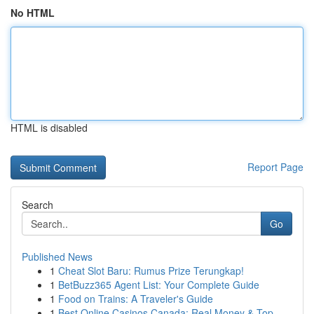
No HTML
HTML is disabled
Report Page
Search
Go
Published News
1
Cheat Slot Baru: Rumus Prize Terungkap!
1
BetBuzz365 Agent List: Your Complete Guide
1
Food on Trains: A Traveler's Guide
1
Best Online Casinos Canada: Real Money & Top