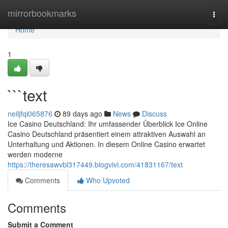
Home
mirrorbookmarks
Togg
navi
Home
1
```text
neiljfqi065876
89 days ago
News
Discuss
Ice Casino Deutschland: Ihr umfassender Überblick Ice Online
Casino Deutschland präsentiert einem attraktiven Auswahl an
Unterhaltung und Aktionen. In diesem Online Casino erwartet
werden moderne
https://theresawvbl317449.blogvivi.com/41831167/text
Comments
Who Upvoted
Comments
Submit a Comment