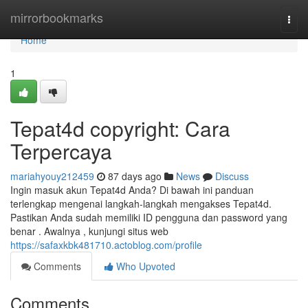
Home
mirrorbookmarks
Togg
navi
Home
1
Tepat4d copyright: Cara
Terpercaya
mariahyouy212459
87 days ago
News
Discuss
Ingin masuk akun Tepat4d Anda? Di bawah ini panduan
terlengkap mengenai langkah-langkah mengakses Tepat4d.
Pastikan Anda sudah memiliki ID pengguna dan password yang
benar . Awalnya , kunjungi situs web
https://safaxkbk481710.actoblog.com/profile
Comments
Who Upvoted
Comments