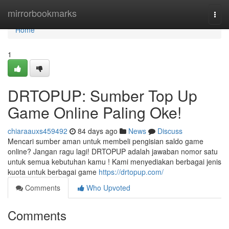
Home
mirrorbookmarks
Togg
navi
Home
1
DRTOPUP: Sumber Top Up
Game Online Paling Oke!
chiaraauxs459492
84 days ago
News
Discuss
Mencari sumber aman untuk membeli pengisian saldo game
online? Jangan ragu lagi! DRTOPUP adalah jawaban nomor satu
untuk semua kebutuhan kamu ! Kami menyediakan berbagai jenis
kuota untuk berbagai game
https://drtopup.com/
Comments
Who Upvoted
Comments