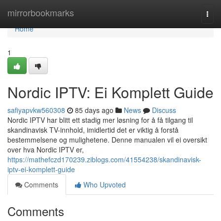
Home
mirrorbookmarks
Togg
navi
Home
1
Nordic IPTV: Ei Komplett Guide
safiyapvkw560308
85 days ago
News
Discuss
Nordic IPTV har blitt ett stadig mer løsning for å få tilgang til
skandinavisk TV-innhold, imidlertid det er viktig å forstå
bestemmelsene og mulighetene. Denne manualen vil ei oversikt
over hva Nordic IPTV er,
https://mathefczd170239.ziblogs.com/41554238/skandinavisk-
iptv-ei-komplett-guide
Comments
Who Upvoted
Comments