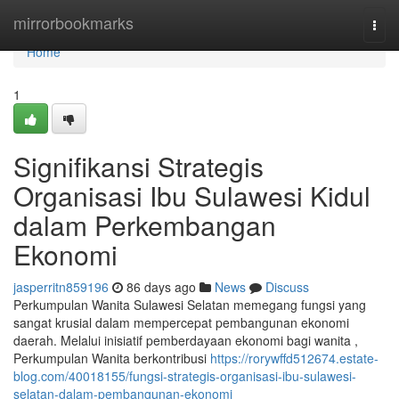
Home
mirrorbookmarks
Togg
navi
Home
1
Signifikansi Strategis
Organisasi Ibu Sulawesi Kidul
dalam Perkembangan
Ekonomi
jasperritn859196
86 days ago
News
Discuss
Perkumpulan Wanita Sulawesi Selatan memegang fungsi yang
sangat krusial dalam mempercepat pembangunan ekonomi
daerah. Melalui inisiatif pemberdayaan ekonomi bagi wanita ,
Perkumpulan Wanita berkontribusi
https://rorywffd512674.estate-
blog.com/40018155/fungsi-strategis-organisasi-ibu-sulawesi-
selatan-dalam-pembangunan-ekonomi