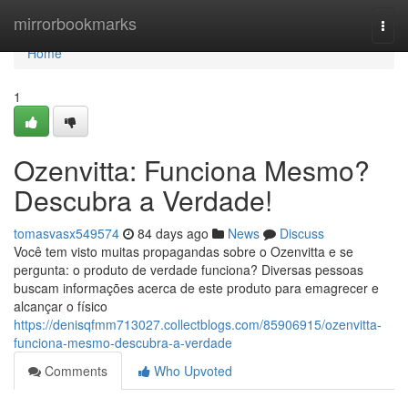
Home
mirrorbookmarks
Togg
navi
Home
1
Ozenvitta: Funciona Mesmo?
Descubra a Verdade!
tomasvasx549574
84 days ago
News
Discuss
Você tem visto muitas propagandas sobre o Ozenvitta e se
pergunta: o produto de verdade funciona? Diversas pessoas
buscam informações acerca de este produto para emagrecer e
alcançar o físico
https://denisqfmm713027.collectblogs.com/85906915/ozenvitta-
funciona-mesmo-descubra-a-verdade
Comments
Who Upvoted