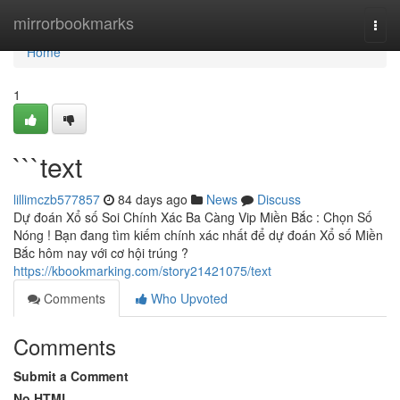
Home
mirrorbookmarks
Togg
navi
Home
1
```text
lillimczb577857
84 days ago
News
Discuss
Dự đoán Xổ số Soi Chính Xác Ba Càng Vip Miền Bắc : Chọn Số
Nóng ! Bạn đang tìm kiếm chính xác nhất để dự đoán Xổ số Miền
Bắc hôm nay với cơ hội trúng ?
https://kbookmarking.com/story21421075/text
Comments
Who Upvoted
Comments
Submit a Comment
No HTML