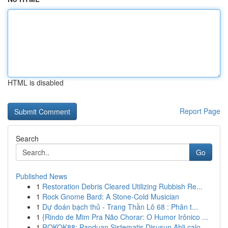
HTML is disabled
Report Page
Search
Go
Published News
1
Restoration Debris Cleared Utilizing Rubbish Re...
1
Rock Gnome Bard: A Stone-Cold Musician
1
Dự đoán bạch thủ - Trang Thần Lô 68 : Phân t...
1
{Rindo de Mim Pra Não Chorar: O Humor Irônico ...
1
ROKOK88: Panduan Sistematis Disusun Ahli calo...