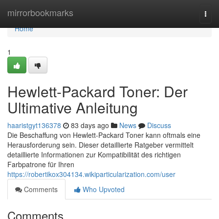
Home
mirrorbookmarks
Togg
navi
Home
1
Hewlett-Packard Toner: Der
Ultimative Anleitung
haaristgyt136378
83 days ago
News
Discuss
Die Beschaffung von Hewlett-Packard Toner kann oftmals eine
Herausforderung sein. Dieser detaillierte Ratgeber vermittelt
detaillierte Informationen zur Kompatibilität des richtigen
Farbpatrone für Ihren
https://robertikox304134.wikiparticularization.com/user
Comments
Who Upvoted
Comments