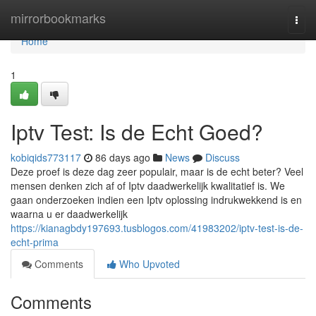
Home
mirrorbookmarks
Togg
navi
Home
1
Iptv Test: Is de Echt Goed?
kobiqids773117
86 days ago
News
Discuss
Deze proef is deze dag zeer populair, maar is de echt beter? Veel
mensen denken zich af of Iptv daadwerkelijk kwalitatief is. We
gaan onderzoeken indien een Iptv oplossing indrukwekkend is en
waarna u er daadwerkelijk
https://kianagbdy197693.tusblogos.com/41983202/iptv-test-is-de-
echt-prima
Comments
Who Upvoted
Comments