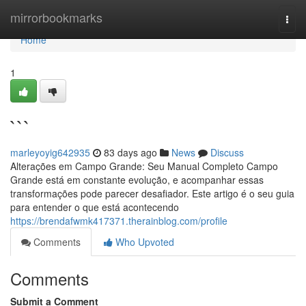
Home
mirrorbookmarks
Togg
navi
Home
1
```
marleyoyig642935
83 days ago
News
Discuss
Alterações em Campo Grande: Seu Manual Completo Campo
Grande está em constante evolução, e acompanhar essas
transformações pode parecer desafiador. Este artigo é o seu guia
para entender o que está acontecendo
https://brendafwmk417371.therainblog.com/profile
Comments
Who Upvoted
Comments
Submit a Comment