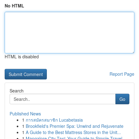
No HTML
HTML is disabled
Report Page
Search
Go
Published News
1
การสมัครสมาชิก Lucabetasia
1
Brookfield's Premier Spa: Unwind and Rejuvenate
1
A Guide to the Best Mattress Stores in the Unit...
1
Mangalore City Taxi: Your Guide to Simple Travel