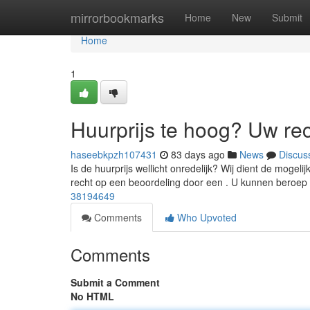
Home
mirrorbookmarks
Home
New
Submit
Home
1
Huurprijs te hoog? Uw re
haseebkpzh107431
83 days ago
News
Discus
Is de huurprijs wellicht onredelijk? Wij dient de mogel
recht op een beoordeling door een . U kunnen beroep
38194649
Comments
Who Upvoted
Comments
Submit a Comment
No HTML