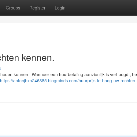
Groups
Register
Login
chten kennen.
s
ijkheden kennen . Wanneer een huurbetaling aanzienlijk is verhoogd , hee
https://antonjbxo246385.blogminds.com/huurprijs-te-hoog-uw-rechten