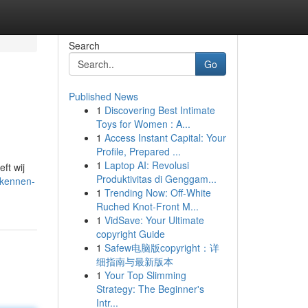
Search
Go
Published News
1
Discovering Best Intimate
Toys for Women : A...
1
Access Instant Capital: Your
Profile, Prepared ...
1
Laptop AI: Revolusi
ft wij
Produktivitas di Genggam...
-kennen-
1
Trending Now: Off-White
Ruched Knot-Front M...
1
VidSave: Your Ultimate
copyright Guide
1
Safew电脑版copyright：详
细指南与最新版本
1
Your Top Slimming
Strategy: The Beginner's
Intr...