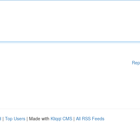
Rep
d
|
Top Users
| Made with
Kliqqi CMS
|
All RSS Feeds