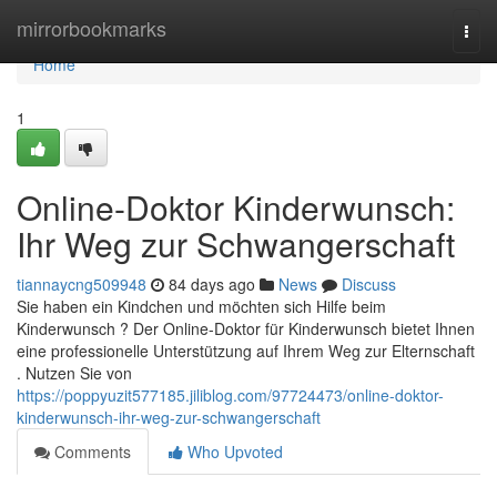
Home
mirrorbookmarks
Togg
navi
Home
1
Online-Doktor Kinderwunsch:
Ihr Weg zur Schwangerschaft
tiannaycng509948
84 days ago
News
Discuss
Sie haben ein Kindchen und möchten sich Hilfe beim
Kinderwunsch ? Der Online-Doktor für Kinderwunsch bietet Ihnen
eine professionelle Unterstützung auf Ihrem Weg zur Elternschaft
. Nutzen Sie von
https://poppyuzit577185.jiliblog.com/97724473/online-doktor-
kinderwunsch-ihr-weg-zur-schwangerschaft
Comments
Who Upvoted