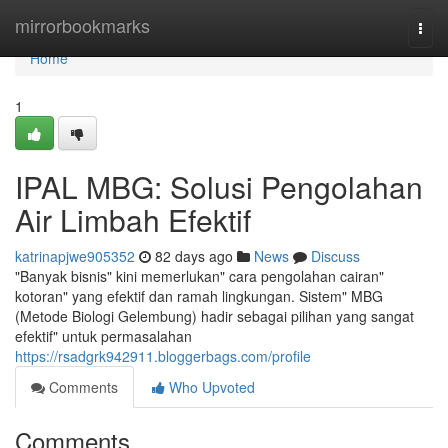
Home
mirrorbookmarks
Togg
navi
Home
1
IPAL MBG: Solusi Pengolahan
Air Limbah Efektif
katrinapjwe905352
82 days ago
News
Discuss
"Banyak bisnis" kini memerlukan" cara pengolahan cairan"
kotoran" yang efektif dan ramah lingkungan. Sistem" MBG
(Metode Biologi Gelembung) hadir sebagai pilihan yang sangat
efektif" untuk permasalahan
https://rsadgrk942911.bloggerbags.com/profile
Comments
Who Upvoted
Comments