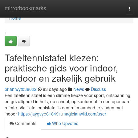
Home
mirrorbookmarks
Togg
navi
Home
1
Tafeltennistafel kiezen:
praktische gids voor indoor,
outdoor en zakelijk gebruik
brianlwyt036022
83 days ago
News
Discuss
Een tafeltennistafel is een slimme keuze voor sport, ontspanning
en gezelligheid in huis, op school, op kantoor of in een openbare
ruimte. Via Tafeltennistafel is een ruim aanbod te vinden met
indoor
https://jaygvye618491.magicianwiki.com/user
Comments
Who Upvoted