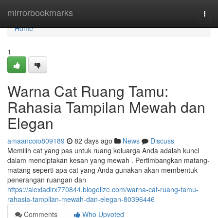
Home
mirrorbookmarks
Togg
navi
Home
1
Warna Cat Ruang Tamu:
Rahasia Tampilan Mewah dan
Elegan
amaancoio809189
82 days ago
News
Discuss
Memilih cat yang pas untuk ruang keluarga Anda adalah kunci
dalam menciptakan kesan yang mewah . Pertimbangkan matang-
matang seperti apa cat yang Anda gunakan akan membentuk
penerangan ruangan dan
https://alexiadlrx770844.blogolize.com/warna-cat-ruang-tamu-
rahasia-tampilan-mewah-dan-elegan-80396446
Comments
Who Upvoted