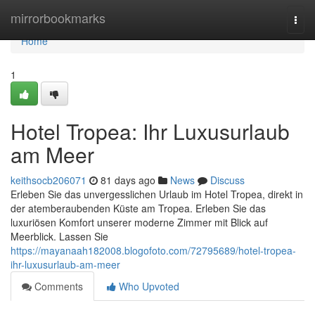
Home
mirrorbookmarks
Togg
navi
Home
1
Hotel Tropea: Ihr Luxusurlaub
am Meer
keithsocb206071
81 days ago
News
Discuss
Erleben Sie das unvergesslichen Urlaub im Hotel Tropea, direkt in
der atemberaubenden Küste am Tropea. Erleben Sie das
luxuriösen Komfort unserer moderne Zimmer mit Blick auf
Meerblick. Lassen Sie
https://mayanaah182008.blogofoto.com/72795689/hotel-tropea-
ihr-luxusurlaub-am-meer
Comments
Who Upvoted