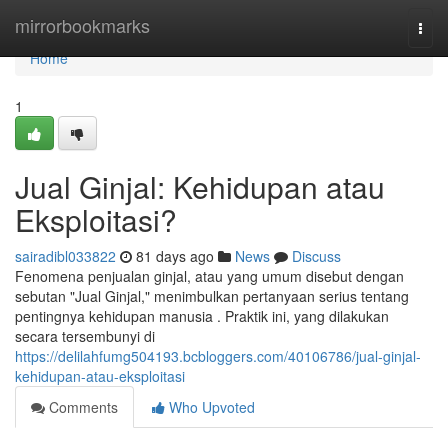
Home
mirrorbookmarks
Togg
navi
Home
1
Jual Ginjal: Kehidupan atau
Eksploitasi?
sairadibl033822
81 days ago
News
Discuss
Fenomena penjualan ginjal, atau yang umum disebut dengan
sebutan "Jual Ginjal," menimbulkan pertanyaan serius tentang
pentingnya kehidupan manusia . Praktik ini, yang dilakukan
secara tersembunyi di
https://delilahfumg504193.bcbloggers.com/40106786/jual-ginjal-
kehidupan-atau-eksploitasi
Comments
Who Upvoted